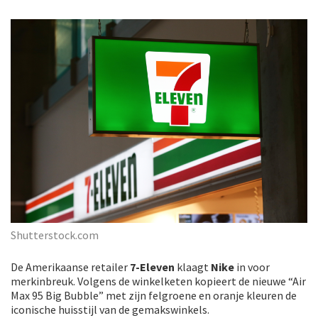
Shutterstock.com
De Amerikaanse retailer
7-Eleven
klaagt
Nike
in voor
merkinbreuk. Volgens de winkelketen kopieert de nieuwe “Air
Max 95 Big Bubble” met zijn felgroene en oranje kleuren de
iconische huisstijl van de gemakswinkels.