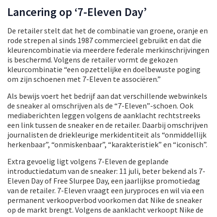
Lancering op ‘7-Eleven Day’
De retailer stelt dat het de combinatie van groene, oranje en
rode strepen al sinds 1987 commercieel gebruikt en dat die
kleurencombinatie via meerdere federale merkinschrijvingen
is beschermd. Volgens de retailer vormt de gekozen
kleurcombinatie “een opzettelijke en doelbewuste poging
om zijn schoenen met 7-Eleven te associëren.”
Als bewijs voert het bedrijf aan dat verschillende webwinkels
de sneaker al omschrijven als de “7-Eleven”-schoen. Ook
mediaberichten leggen volgens de aanklacht rechtstreeks
een link tussen de sneaker en de retailer. Daarbij omschrijven
journalisten de driekleurige merkidentiteit als “onmiddellijk
herkenbaar”, “onmiskenbaar”, “karakteristiek” en “iconisch”.
Extra gevoelig ligt volgens 7-Eleven de geplande
introductiedatum van de sneaker: 11 juli, beter bekend als 7-
Eleven Day of Free Slurpee Day, een jaarlijkse promotiedag
van de retailer. 7-Eleven vraagt een juryproces en wil via een
permanent verkoopverbod voorkomen dat Nike de sneaker
op de markt brengt. Volgens de aanklacht verkoopt Nike de