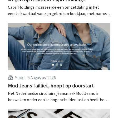
Capri Holdings incasseerde een omzetdaling in het
eerste kwartaal van zijn gebroken boekjaar, met name
als gevolg van tegenvallende prestaties van Michael
Kors, ondanks sterke resultaten van Jimmy Choo.
Mode
5 Augustus, 2026
Mud Jeans failliet, hoopt op doorstart
Het Nederlandse circulaire jeansmerk Mud Jeans is
bezweken onder een te hoge schuldenlast en heeft het
faillissement aangevraagd. CEO Dion Vijgeboom hoopt
evenwel dat het verhaal hiermee niet eindigt.