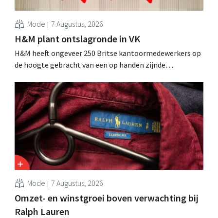
Mode
7 Augustus, 2026
H&M plant ontslagronde in VK
H&M heeft ongeveer 250 Britse kantoormedewerkers op
de hoogte gebracht van een op handen zijnde
reorganisatie die tot banenverlies kan leiden. De
sanering volgt op eerdere ingrepen in Nederland, België
en Spanje waarbij al honderden jobs verloren gingen.
Mode
7 Augustus, 2026
Omzet- en winstgroei boven verwachting bij
Ralph Lauren