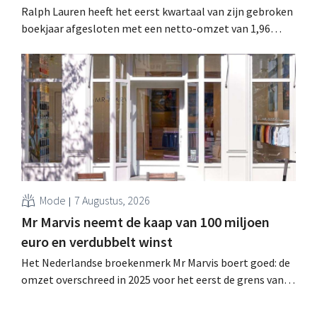
Ralph Lauren heeft het eerst kwartaal van zijn gebroken
boekjaar afgesloten met een netto-omzet van 1,96
miljard dollar (ongeveer 1,7 miljard euro), wat 14% meer
is dan een jaar eerder. Na die beter dan verwachte start
verhoogt het bedrijf ook zijn vooruitzichten voor het
volledige boekjaar.
Mode
7 Augustus, 2026
Mr Marvis neemt de kaap van 100 miljoen
euro en verdubbelt winst
Het Nederlandse broekenmerk Mr Marvis boert goed: de
omzet overschreed in 2025 voor het eerst de grens van
100 miljoen euro en de winst verdubbelde. Hoge
marketinginvesteringen blijken te lonen.