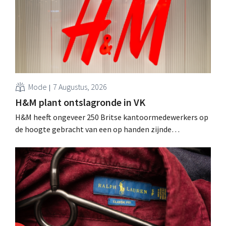
Mode
7 Augustus, 2026
H&M plant ontslagronde in VK
H&M heeft ongeveer 250 Britse kantoormedewerkers op
de hoogte gebracht van een op handen zijnde
reorganisatie die tot banenverlies kan leiden. De
sanering volgt op eerdere ingrepen in Nederland, België
en Spanje waarbij al honderden jobs verloren gingen.