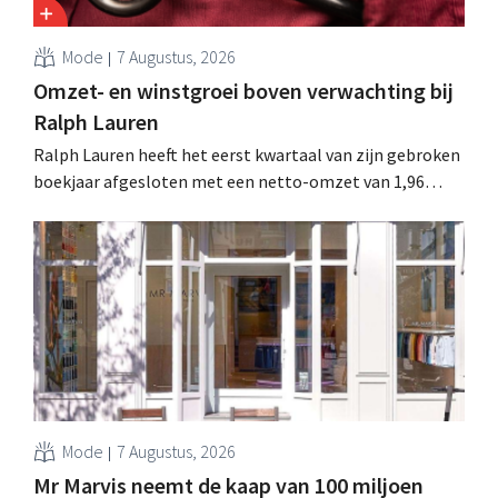
Mode
7 Augustus, 2026
Omzet- en winstgroei boven verwachting bij
Ralph Lauren
Ralph Lauren heeft het eerst kwartaal van zijn gebroken
boekjaar afgesloten met een netto-omzet van 1,96
miljard dollar (ongeveer 1,7 miljard euro), wat 14% meer
is dan een jaar eerder. Na die beter dan verwachte start
verhoogt het bedrijf ook zijn vooruitzichten voor het
volledige boekjaar.
Mode
7 Augustus, 2026
Mr Marvis neemt de kaap van 100 miljoen