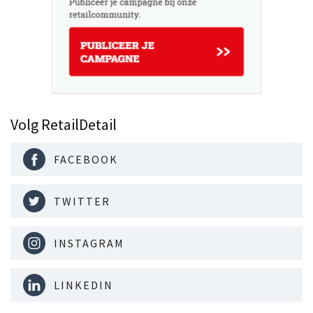
Volg RetailDetail
FACEBOOK
TWITTER
INSTAGRAM
LINKEDIN