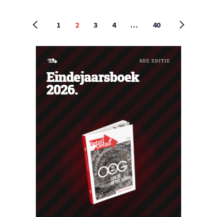
1
2
3
4
…
40