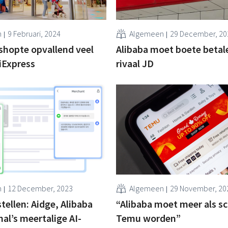
n
9 Februari, 2024
Algemeen
29 December, 20
shopte opvallend veel
Alibaba moet boete betal
liExpress
rivaal JD
n
12 December, 2023
Algemeen
29 November, 20
tellen: Aidge, Alibaba
“Alibaba moet meer als s
nal’s meertalige AI-
Temu worden”