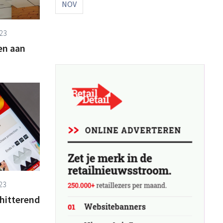
NOV
23
en aan
23
chitterend