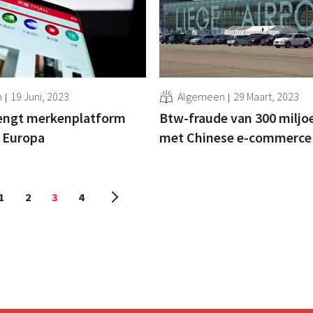
n
19 Juni, 2023
Algemeen
29 Maart, 2023
rengt merkenplatform
Btw-fraude van 300 miljo
 Europa
met Chinese e-commerce
1
2
3
4