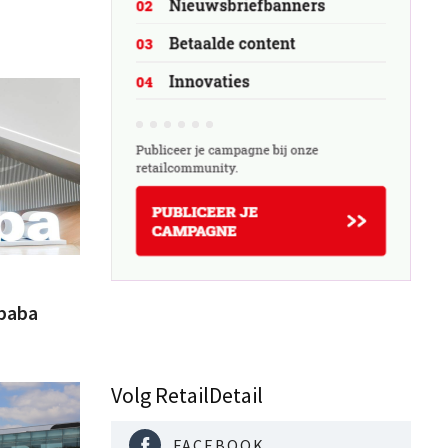
3
ibaba
Volg RetailDetail
FACEBOOK