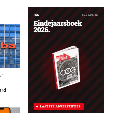
24
ard