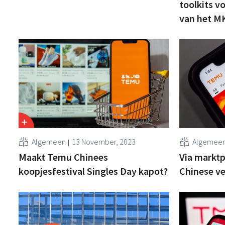
toolkits v
van het M
Algemeen
13 November, 2023
Algemee
Maakt Temu Chinees
Via marktp
koopjesfestival Singles Day kapot?
Chinese ve