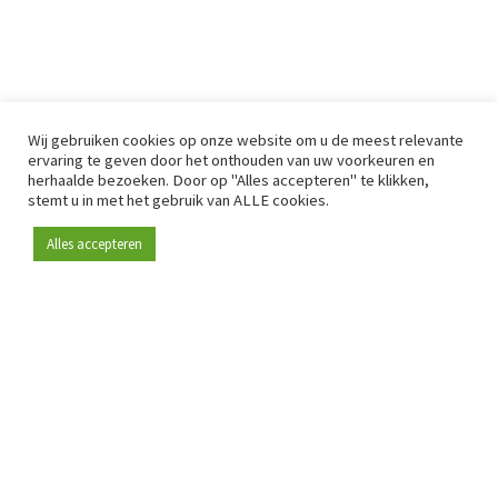
Wij gebruiken cookies op onze website om u de meest relevante
ervaring te geven door het onthouden van uw voorkeuren en
herhaalde bezoeken. Door op "Alles accepteren" te klikken,
stemt u in met het gebruik van ALLE cookies.
Alles accepteren
Sinds 2009 is RetailDetail hét toonaangevende B2B-
platform voor retail in Europa.
Als "100% trusted medium" en sterke retailcommunity biedt