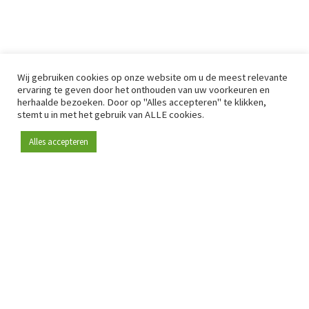
Wij gebruiken cookies op onze website om u de meest relevante
ervaring te geven door het onthouden van uw voorkeuren en
herhaalde bezoeken. Door op "Alles accepteren" te klikken,
stemt u in met het gebruik van ALLE cookies.
Alles accepteren
Sinds 2009 is RetailDetail hét toonaangevende B2B-
platform voor retail in Europa.
Als "100% trusted medium" en sterke retailcommunity biedt