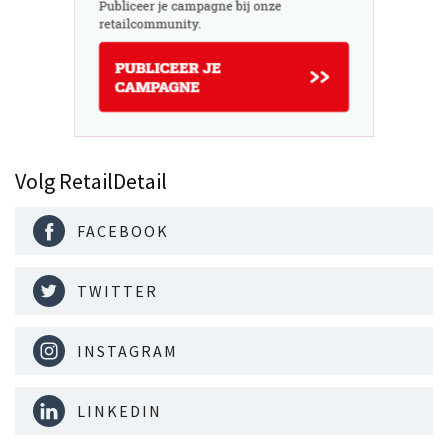
Volg RetailDetail
FACEBOOK
TWITTER
INSTAGRAM
LINKEDIN