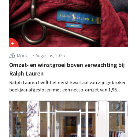
en Spanje waarbij al honderden jobs verloren gingen.
Mode
7 Augustus, 2026
Omzet- en winstgroei boven verwachting bij
Ralph Lauren
Ralph Lauren heeft het eerst kwartaal van zijn gebroken
boekjaar afgesloten met een netto-omzet van 1,96
miljard dollar (ongeveer 1,7 miljard euro), wat 14% meer
is dan een jaar eerder. Na die beter dan verwachte start
verhoogt het bedrijf ook zijn vooruitzichten voor het
volledige boekjaar.