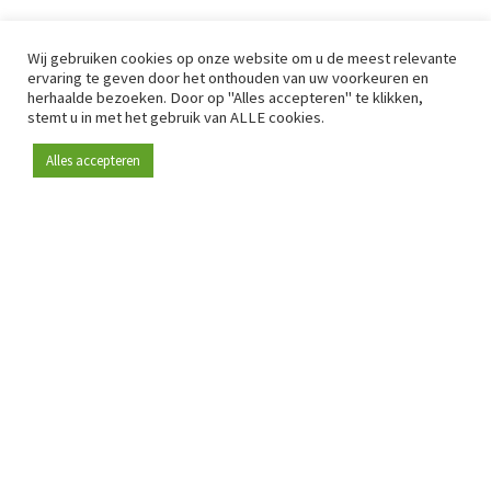
Wij gebruiken cookies op onze website om u de meest relevante
ervaring te geven door het onthouden van uw voorkeuren en
herhaalde bezoeken. Door op "Alles accepteren" te klikken,
stemt u in met het gebruik van ALLE cookies.
Alles accepteren
Sinds 2009 is RetailDetail hét toonaangevende B2B-
platform voor retail in Europa.
Als "100% trusted medium" en sterke retailcommunity biedt
RetailDetail professionals dagelijks betrouwbaar nieuws,
scherpe inzichten en relevante analyses uit de sector.
Daarnaast brengt RetailDetail de markt samen via