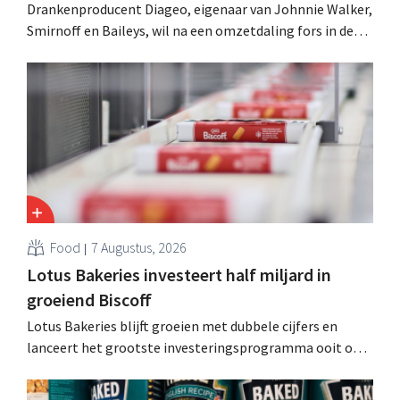
Drankenproducent Diageo, eigenaar van Johnnie Walker,
Smirnoff en Baileys, wil na een omzetdaling fors in de
kosten snijden en tegelijk investeren in groei voor onder
andere Guiness en voorgemixte cocktails.
Food
7 Augustus, 2026
Lotus Bakeries investeert half miljard in
groeiend Biscoff
Lotus Bakeries blijft groeien met dubbele cijfers en
lanceert het grootste investeringsprogramma ooit om
de productiecapaciteit voor Biscoff uit te breiden: “We
moeten dit momentum grijpen”.