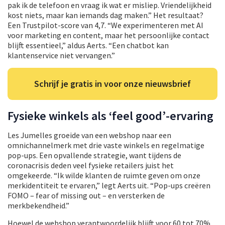
pak ik de telefoon en vraag ik wat er misliep. Vriendelijkheid
kost niets, maar kan iemands dag maken.” Het resultaat?
Een Trustpilot-score van 4,7. “We experimenteren met AI
voor marketing en content, maar het persoonlijke contact
blijft essentieel,” aldus Aerts. “Een chatbot kan
klantenservice niet vervangen.”
Schrijf je gratis in voor onze nieuwsbrief
Fysieke winkels als ‘feel good’-ervaring
Les Jumelles groeide van een webshop naar een
omnichannelmerk met drie vaste winkels en regelmatige
pop-ups. Een opvallende strategie, want tijdens de
coronacrisis deden veel fysieke retailers juist het
omgekeerde. “Ik wilde klanten de ruimte geven om onze
merkidentiteit te ervaren,” legt Aerts uit. “Pop-ups creëren
FOMO – fear of missing out – en versterken de
merkbekendheid.”
Hoewel de webshop verantwoordelijk blijft voor 60 tot 70%