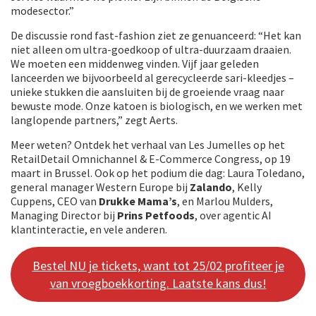
modesector.”
De discussie rond fast-fashion ziet ze genuanceerd: “Het kan
niet alleen om ultra-goedkoop of ultra-duurzaam draaien.
We moeten een middenweg vinden. Vijf jaar geleden
lanceerden we bijvoorbeeld al gerecycleerde sari-kleedjes –
unieke stukken die aansluiten bij de groeiende vraag naar
bewuste mode. Onze katoen is biologisch, en we werken met
langlopende partners,” zegt Aerts.
Meer weten? Ontdek het verhaal van Les Jumelles op het
RetailDetail Omnichannel & E-Commerce Congress, op 19
maart in Brussel. Ook op het podium die dag: Laura Toledano,
general manager Western Europe bij
Zalando
, Kelly
Cuppens, CEO van
Drukke Mama’s
, en Marlou Mulders,
Managing Director bij
Prins Petfoods
, over agentic AI
klantinteractie, en vele anderen.
Bestel NU je tickets, want tot 25/02 profiteer je
van vroegboekkorting. Laatste kans dus!