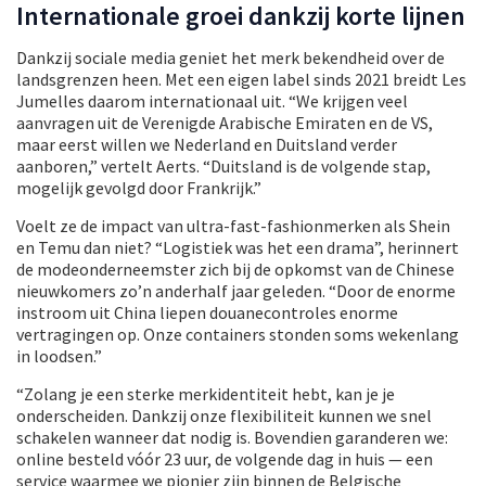
Internationale groei dankzij korte lijnen
Dankzij sociale media geniet het merk bekendheid over de
landsgrenzen heen. Met een eigen label sinds 2021 breidt Les
Jumelles daarom internationaal uit. “We krijgen veel
aanvragen uit de Verenigde Arabische Emiraten en de VS,
maar eerst willen we Nederland en Duitsland verder
aanboren,” vertelt Aerts. “Duitsland is de volgende stap,
mogelijk gevolgd door Frankrijk.”
Voelt ze de impact van ultra-fast-fashionmerken als Shein
en Temu dan niet? “Logistiek was het een drama”, herinnert
de modeonderneemster zich bij de opkomst van de Chinese
nieuwkomers zo’n anderhalf jaar geleden. “Door de enorme
instroom uit China liepen douanecontroles enorme
vertragingen op. Onze containers stonden soms wekenlang
in loodsen.”
“Zolang je een sterke merkidentiteit hebt, kan je je
onderscheiden. Dankzij onze flexibiliteit kunnen we snel
schakelen wanneer dat nodig is. Bovendien garanderen we:
online besteld vóór 23 uur, de volgende dag in huis — een
service waarmee we pionier zijn binnen de Belgische