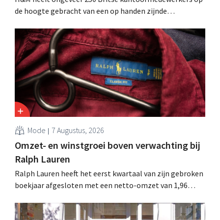
de hoogte gebracht van een op handen zijnde
reorganisatie die tot banenverlies kan leiden. De
sanering volgt op eerdere ingrepen in Nederland, België
en Spanje waarbij al honderden jobs verloren gingen.
Mode
7 Augustus, 2026
Omzet- en winstgroei boven verwachting bij
Ralph Lauren
Ralph Lauren heeft het eerst kwartaal van zijn gebroken
boekjaar afgesloten met een netto-omzet van 1,96
miljard dollar (ongeveer 1,7 miljard euro), wat 14% meer
is dan een jaar eerder. Na die beter dan verwachte start