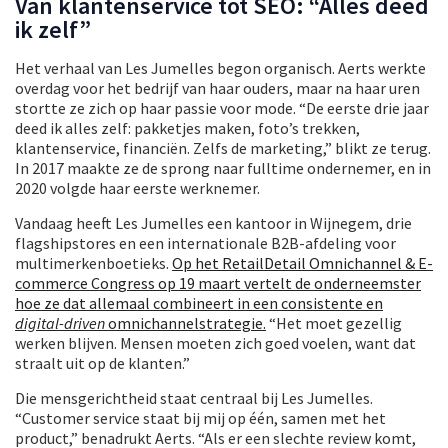
Van klantenservice tot SEO: “Alles deed
ik zelf”
Het verhaal van Les Jumelles begon organisch. Aerts werkte
overdag voor het bedrijf van haar ouders, maar na haar uren
stortte ze zich op haar passie voor mode. “De eerste drie jaar
deed ik alles zelf: pakketjes maken, foto’s trekken,
klantenservice, financiën. Zelfs de marketing,” blikt ze terug.
In 2017 maakte ze de sprong naar fulltime ondernemer, en in
2020 volgde haar eerste werknemer.
Vandaag heeft Les Jumelles een kantoor in Wijnegem, drie
flagshipstores en een internationale B2B-afdeling voor
multimerkenboetieks.
Op het RetailDetail Omnichannel & E-
commerce Congress op 19 maart vertelt de onderneemster
hoe ze dat allemaal combineert in een consistente en
digital-driven
omnichannelstrategie.
“Het moet gezellig
werken blijven. Mensen moeten zich goed voelen, want dat
straalt uit op de klanten.”
Die mensgerichtheid staat centraal bij Les Jumelles.
“Customer service staat bij mij op één, samen met het
product,” benadrukt Aerts. “Als er een slechte review komt,