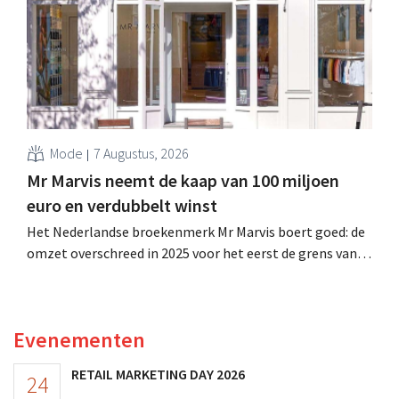
verhoogt het bedrijf ook zijn vooruitzichten voor het
volledige boekjaar.
Mode
7 Augustus, 2026
Mr Marvis neemt de kaap van 100 miljoen
euro en verdubbelt winst
Het Nederlandse broekenmerk Mr Marvis boert goed: de
omzet overschreed in 2025 voor het eerst de grens van
100 miljoen euro en de winst verdubbelde. Hoge
marketinginvesteringen blijken te lonen.
Evenementen
RETAIL MARKETING DAY 2026
24