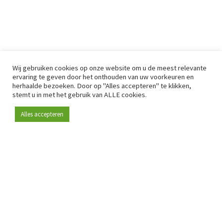
Wij gebruiken cookies op onze website om u de meest relevante
ervaring te geven door het onthouden van uw voorkeuren en
herhaalde bezoeken. Door op "Alles accepteren" te klikken,
stemt u in met het gebruik van ALLE cookies.
Alles accepteren
Sinds 2009 is RetailDetail hét toonaangevende B2B-
platform voor retail in Europa.