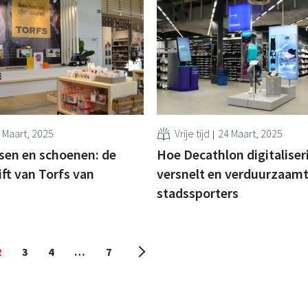
 Maart, 2025
Vrije tijd
24 Maart, 2025
sen en schoenen: de
Hoe Decathlon digitaliser
ift van Torfs van
versnelt en verduurzaamt
stadssporters
2
3
4
…
7