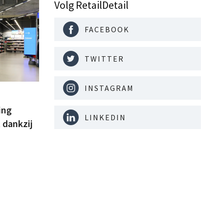
Volg RetailDetail
FACEBOOK
TWITTER
INSTAGRAM
ing
LINKEDIN
 dankzij