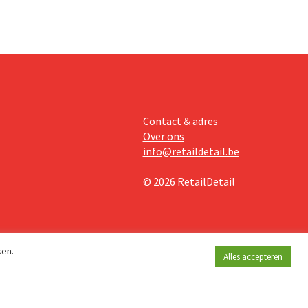
Contact & adres
Over ons
info@retaildetail.be
© 2026 RetailDetail
ken.
Alles accepteren