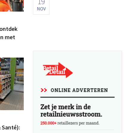
19
NOV
 ontdek
en met
& Santé):