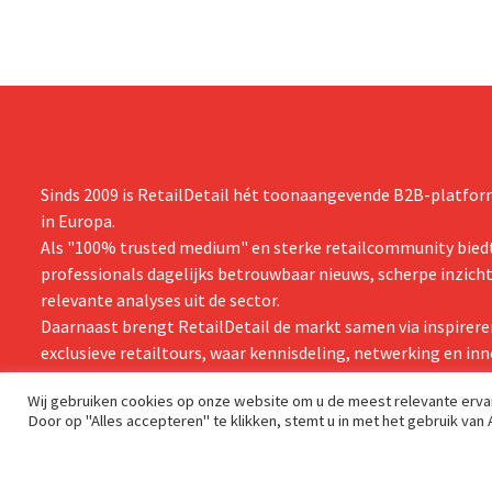
Sinds 2009 is RetailDetail hét toonaangevende B2B-platform
in Europa.
Als "100% trusted medium" en sterke retailcommunity biedt
professionals dagelijks betrouwbaar nieuws, scherpe inzich
relevante analyses uit de sector.
Daarnaast brengt RetailDetail de markt samen via inspirere
exclusieve retailtours, waar kennisdeling, netwerking en inn
centraal staan.
Wij gebruiken cookies op onze website om u de meest relevante erv
Door op "Alles accepteren" te klikken, stemt u in met het gebruik van