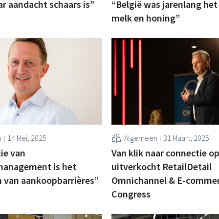
r aandacht schaars is”
“België was jarenlang het
melk en honing”
n
14 Mei, 2025
Algemeen
31 Maart, 2025
ie van
Van klik naar connectie o
management is het
uitverkocht RetailDetail
van aankoopbarrières”
Omnichannel & E-comme
Congress