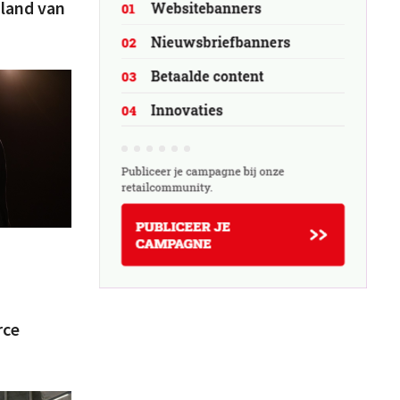
 land van
p
rce