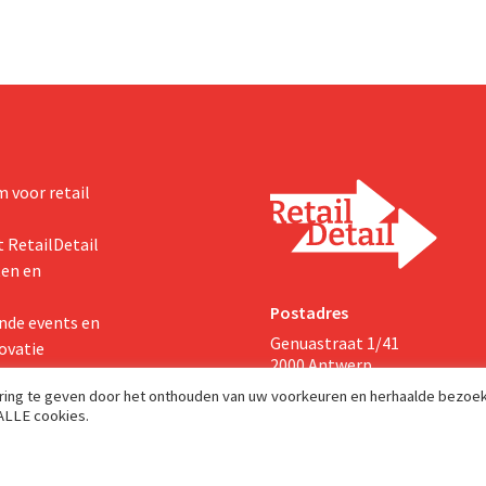
 voor retail
 RetailDetail
ten en
Postadres
nde events en
Genuastraat 1/41
ovatie
2000 Antwerp
aring te geven door het onthouden van uw voorkeuren en herhaalde bezoe
 ALLE cookies.