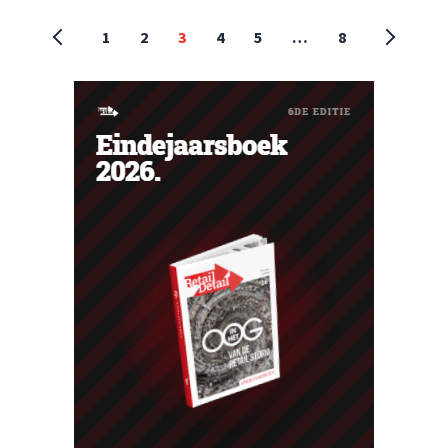
1
2
3
4
5
…
8