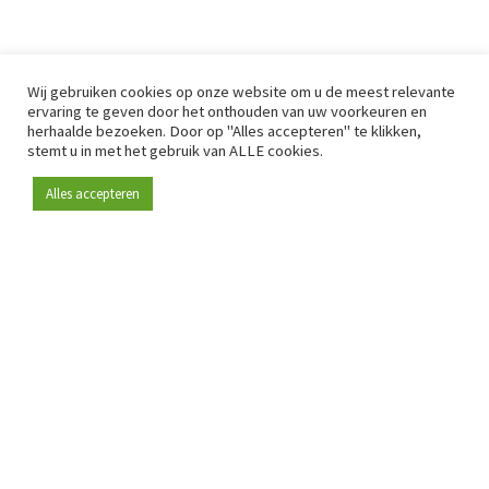
Wij gebruiken cookies op onze website om u de meest relevante
ervaring te geven door het onthouden van uw voorkeuren en
herhaalde bezoeken. Door op "Alles accepteren" te klikken,
stemt u in met het gebruik van ALLE cookies.
Alles accepteren
Sinds 2009 is RetailDetail hét toonaangevende B2B-
platform voor retail in Europa.
Als "100% trusted medium" en sterke retailcommunity biedt
RetailDetail professionals dagelijks betrouwbaar nieuws,