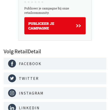
Volg RetailDetail
FACEBOOK
TWITTER
INSTAGRAM
LINKEDIN