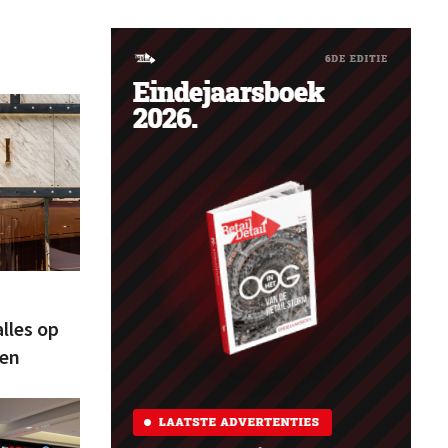
lles op
den