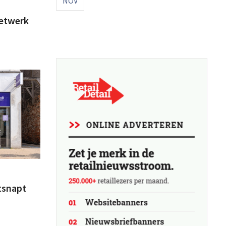
NOV
netwerk
tsnapt