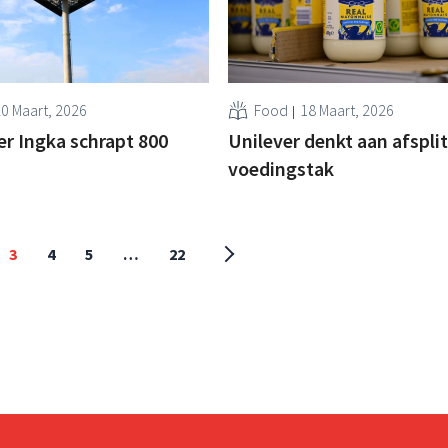
0 Maart, 2026
Food
18 Maart, 2026
ler Ingka schrapt 800
Unilever denkt aan afspli
voedingstak
3
4
5
…
22