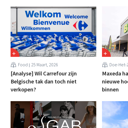
Food
25 Maart, 2026
Doe-Het-Z
[Analyse] Wil Carrefour zijn
Maxeda haa
Belgische tak dan toch niet
nieuwe ho
verkopen?
binnen